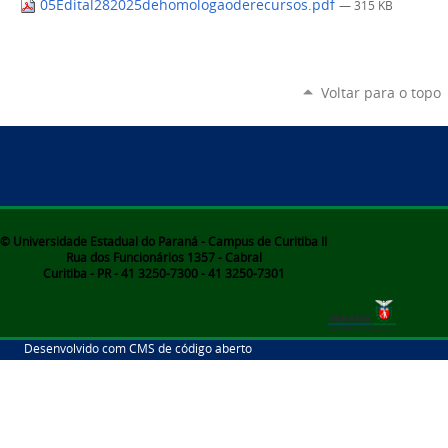
05Edital282025dehomologaoderecursos.pdf
— 315 KB
Voltar para o topo
© Universidade Estadual do Paraná - Campus de Curitiba II
Rua dos Funcionários 1357 - Cabral
Curitiba - PR - 41 3250-7300 - 41 3250-7301
Desenvolvido com CMS de código aberto