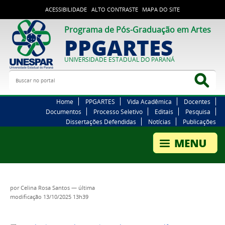
ACESSIBILIDADE
ALTO CONTRASTE
MAPA DO SITE
Programa de Pós-Graduação em Artes
PPGARTES
UNIVERSIDADE ESTADUAL DO PARANÁ
Buscar no portal
Bus
Home
PPGARTES
Vida Acadêmica
Docentes
Documentos
Processo Seletivo
Editais
Pesquisa
Dissertações Defendidas
Notícias
Publicações
por
Celina Rosa Santos
—
última
modificação
13/10/2025 13h39