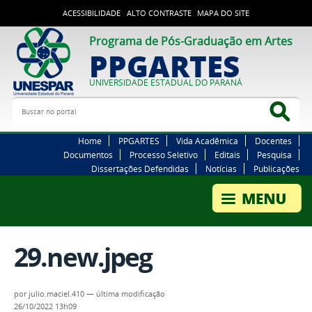
ACESSIBILIDADE
ALTO CONTRASTE
MAPA DO SITE
Programa de Pós-Graduação em Artes
PPGARTES
UNIVERSIDADE ESTADUAL DO PARANÁ
Buscar no portal
Bus
Home
PPGARTES
Vida Acadêmica
Docentes
Documentos
Processo Seletivo
Editais
Pesquisa
Dissertações Defendidas
Notícias
Publicações
29.new.jpeg
por
julio.maciel.410
—
última modificação
26/10/2022 13h09