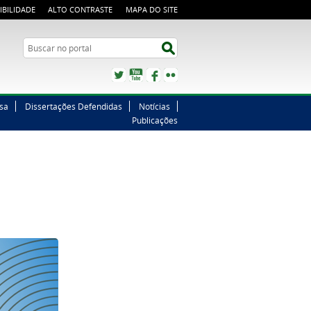
IBILIDADE
ALTO CONTRASTE
MAPA DO SITE
Buscar no portal
Buscar no portal
Twitter
YouTube
Facebook
Flickr
sa
Dissertações Defendidas
Notícias
Publicações