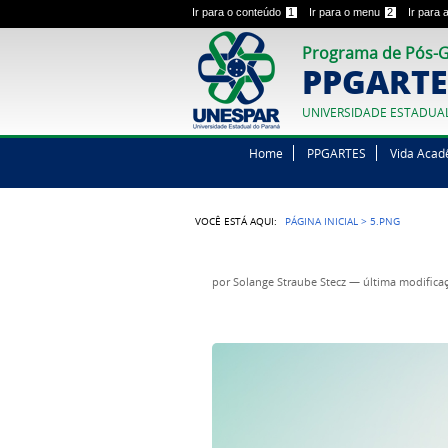
Ir para o conteúdo
1
Ir para o menu
2
Ir para
Programa de Pós-G
PPGARTE
UNIVERSIDADE ESTADUA
Home
PPGARTES
Vida Acad
VOCÊ ESTÁ AQUI:
PÁGINA INICIAL
>
5.PNG
por
Solange Straube Stecz
—
última modifica