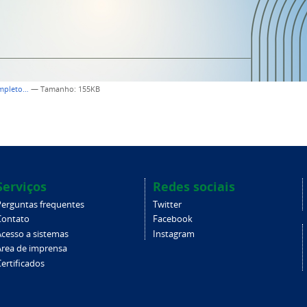
ompleto…
—
Tamanho
: 155KB
Serviços
Redes sociais
Perguntas frequentes
Twitter
Contato
Facebook
Acesso a sistemas
Instagram
Área de imprensa
ertificados