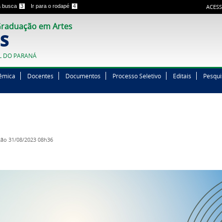
 a busca
3
Ir para o rodapé
4
ACESS
raduação em Artes
S
L DO PARANÁ
êmica
Docentes
Documentos
Processo Seletivo
Editais
Pesqui
ção
31/08/2023 08h36