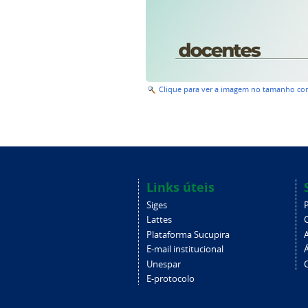
Clique para ver a imagem no tamanho c
Links úteis
Siges
Lattes
Plataforma Sucupira
E-mail institucional
Unespar
C
E-protocolo