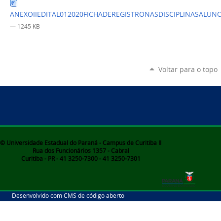
ANEXOIIEDITAL012020FICHADEREGISTRONASDISCIPLINASALUN
— 1245 KB
Voltar para o topo
© Universidade Estadual do Paraná - Campus de Curitiba II
Rua dos Funcionários 1357 - Cabral
Curitiba - PR - 41 3250-7300 - 41 3250-7301
Desenvolvido com CMS de código aberto