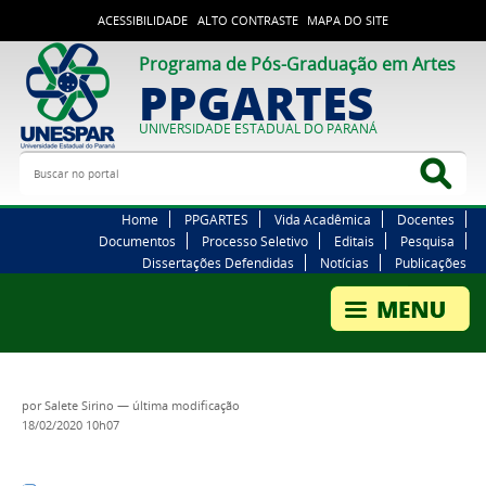
ACESSIBILIDADE
ALTO CONTRASTE
MAPA DO SITE
Programa de Pós-Graduação em Artes
PPGARTES
UNIVERSIDADE ESTADUAL DO PARANÁ
Buscar no portal
Bus
Home
PPGARTES
Vida Acadêmica
Docentes
Documentos
Processo Seletivo
Editais
Pesquisa
Dissertações Defendidas
Notícias
Publicações
por
Salete Sirino
—
última modificação
18/02/2020 10h07