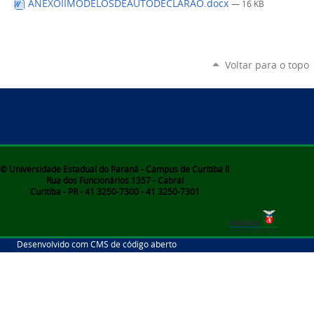
ANEXOIIMODELOSDEAUTODECLARAO.docx
— 16 KB
Voltar para o topo
© Universidade Estadual do Paraná - Campus de Curitiba II
Rua dos Funcionários 1357 - Cabral
Curitiba - PR - 41 3250-7300 - 41 3250-7301
Desenvolvido com CMS de código aberto