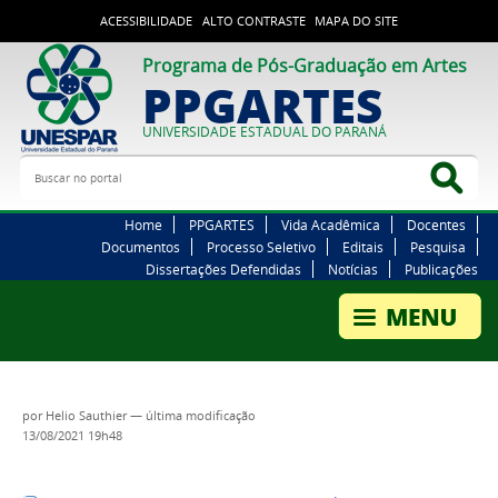
ACESSIBILIDADE
ALTO CONTRASTE
MAPA DO SITE
Programa de Pós-Graduação em Artes
PPGARTES
UNIVERSIDADE ESTADUAL DO PARANÁ
Buscar no portal
Bus
Home
PPGARTES
Vida Acadêmica
Docentes
Documentos
Processo Seletivo
Editais
Pesquisa
Dissertações Defendidas
Notícias
Publicações
por
Helio Sauthier
—
última modificação
13/08/2021 19h48