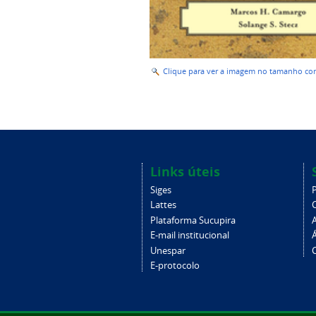
Clique para ver a imagem no tamanho c
Links úteis
Siges
Lattes
Plataforma Sucupira
E-mail institucional
Unespar
C
E-protocolo