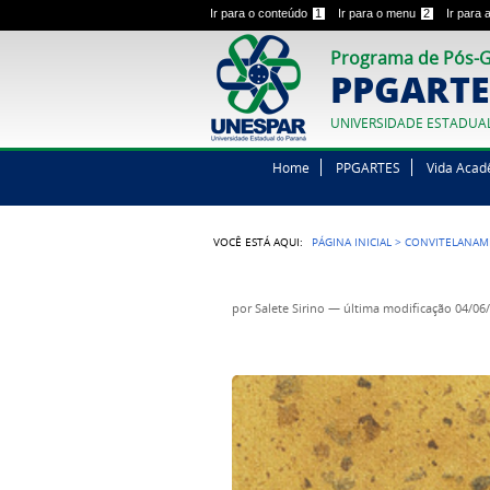
Ir para o conteúdo
1
Ir para o menu
2
Ir para
Programa de Pós-G
PPGARTE
UNIVERSIDADE ESTADUA
Home
PPGARTES
Vida Acad
VOCÊ ESTÁ AQUI:
PÁGINA INICIAL
>
CONVITELANA
por
Salete Sirino
—
última modificação
04/06/