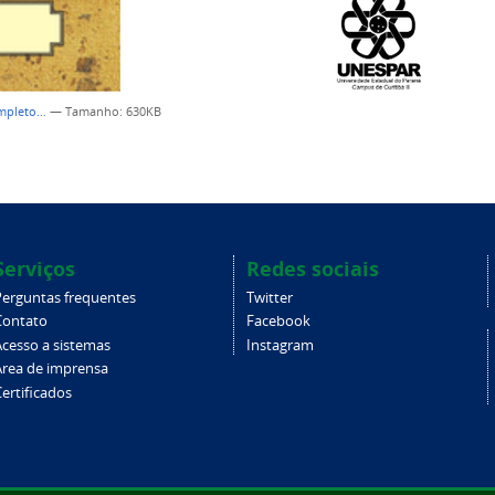
ompleto…
—
Tamanho
: 630KB
Serviços
Redes sociais
Perguntas frequentes
Twitter
Contato
Facebook
Acesso a sistemas
Instagram
Área de imprensa
ertificados