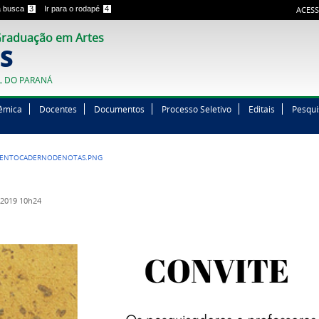
 a busca
3
Ir para o rodapé
4
ACESS
raduação em Artes
S
L DO PARANÁ
êmica
Docentes
Documentos
Processo Seletivo
Editais
Pesqui
MENTOCADERNODENOTAS.PNG
2019 10h24