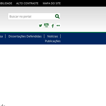
IBILIDADE
ALTO CONTRASTE
MAPA DO SITE
Buscar no portal
Buscar no portal
Twitter
YouTube
Facebook
Flickr
sa
Dissertações Defendidas
Notícias
Publicações