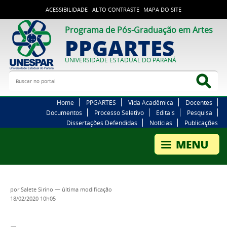
ACESSIBILIDADE
ALTO CONTRASTE
MAPA DO SITE
Programa de Pós-Graduação em Artes
PPGARTES
UNIVERSIDADE ESTADUAL DO PARANÁ
Buscar no portal
Bus
Home
PPGARTES
Vida Acadêmica
Docentes
Documentos
Processo Seletivo
Editais
Pesquisa
Dissertações Defendidas
Notícias
Publicações
por
Salete Sirino
—
última modificação
18/02/2020 10h05