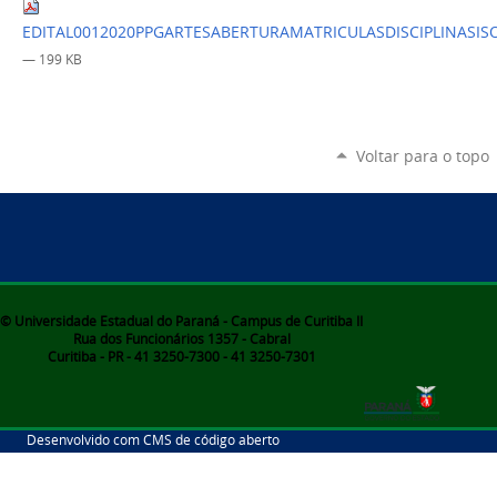
EDITAL0012020PPGARTESABERTURAMATRICULASDISCIPLINASIS
— 199 KB
Voltar para o topo
© Universidade Estadual do Paraná - Campus de Curitiba II
Rua dos Funcionários 1357 - Cabral
Curitiba - PR - 41 3250-7300 - 41 3250-7301
Desenvolvido com CMS de código aberto