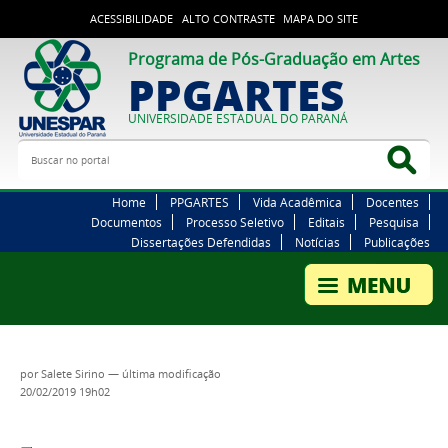
ACESSIBILIDADE
ALTO CONTRASTE
MAPA DO SITE
Programa de Pós-Graduação em Artes
PPGARTES
UNIVERSIDADE ESTADUAL DO PARANÁ
Buscar no portal
Bus
Home
PPGARTES
Vida Acadêmica
Docentes
Documentos
Processo Seletivo
Editais
Pesquisa
Dissertações Defendidas
Notícias
Publicações
por
Salete Sirino
—
última modificação
20/02/2019 19h02