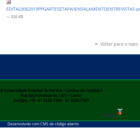
EDITAL0062019PPGARTESETAPAIIENSALAMENTOENTREVISTAS.p
— 326 KB
Voltar para o topo
© Universidade Estadual do Paraná - Campus de Curitiba II
Rua dos Funcionários 1357 - Cabral
Curitiba - PR - 41 3250-7300 - 41 3250-7301
Desenvolvido com CMS de código aberto