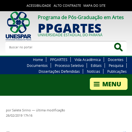
ACESSIBILIDADE
ALTO CONTRASTE
MAPA DO SITE
Programa de Pós-Graduação em Artes
PPGARTES
UNIVERSIDADE ESTADUAL DO PARANÁ
Buscar no portal
Bus
Home
PPGARTES
Vida Acadêmica
Docentes
Documentos
Processo Seletivo
Editais
Pesquisa
Dissertações Defendidas
Notícias
Publicações
por
Salete Sirino
—
última modificação
26/02/2019 17h16