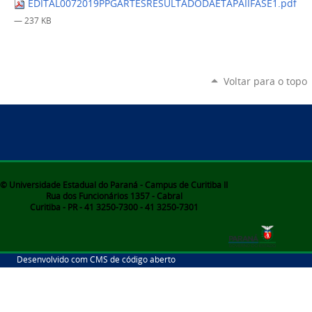
EDITAL0072019PPGARTESRESULTADODAETAPAIIFASE1.pdf
— 237 KB
Voltar para o topo
© Universidade Estadual do Paraná - Campus de Curitiba II
Rua dos Funcionários 1357 - Cabral
Curitiba - PR - 41 3250-7300 - 41 3250-7301
Desenvolvido com CMS de código aberto