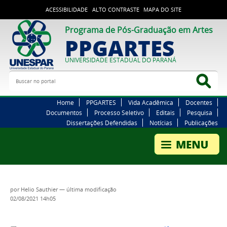
ACESSIBILIDADE
ALTO CONTRASTE
MAPA DO SITE
Programa de Pós-Graduação em Artes
PPGARTES
UNIVERSIDADE ESTADUAL DO PARANÁ
Buscar no portal
Bus
Home
PPGARTES
Vida Acadêmica
Docentes
Documentos
Processo Seletivo
Editais
Pesquisa
Dissertações Defendidas
Notícias
Publicações
por
Helio Sauthier
—
última modificação
02/08/2021 14h05