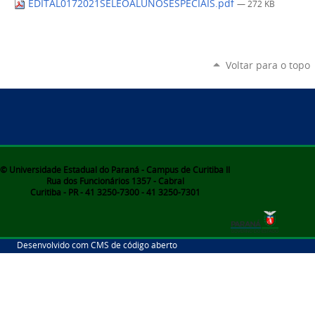
EDITAL0172021SELEOALUNOSESPECIAIS.pdf
— 272 KB
Voltar para o topo
© Universidade Estadual do Paraná - Campus de Curitiba II
Rua dos Funcionários 1357 - Cabral
Curitiba - PR - 41 3250-7300 - 41 3250-7301
Desenvolvido com CMS de código aberto