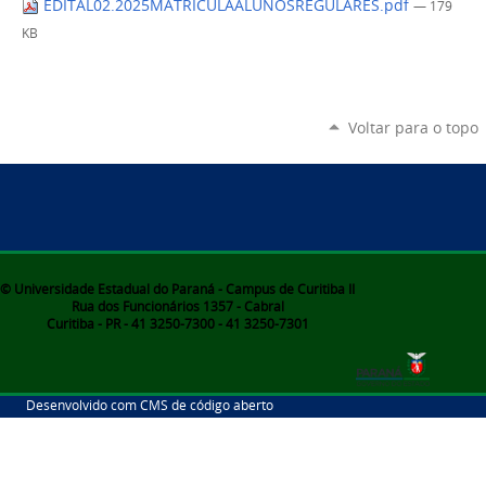
EDITAL02.2025MATRICULAALUNOSREGULARES.pdf
— 179
KB
Voltar para o topo
© Universidade Estadual do Paraná - Campus de Curitiba II
Rua dos Funcionários 1357 - Cabral
Curitiba - PR - 41 3250-7300 - 41 3250-7301
Desenvolvido com CMS de código aberto