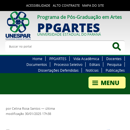
ACESSIBILIDADE
ALTO CONTRASTE
MAPA DO SITE
Programa de Pós-Graduação em Artes
PPGARTES
UNIVERSIDADE ESTADUAL DO PARANÁ
Buscar no portal
Bus
Home
PPGARTES
Vida Acadêmica
Docentes
Documentos
Processo Seletivo
Editais
Pesquisa
Dissertações Defendidas
Notícias
Publicações
por
Celina Rosa Santos
—
última
modificação
30/01/2025 17h38