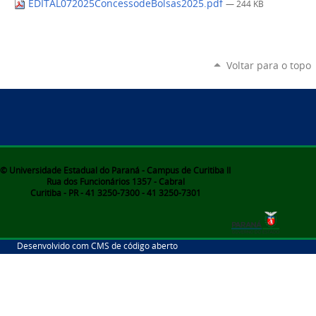
EDITAL072025ConcessodeBolsas2025.pdf
— 244 KB
Voltar para o topo
© Universidade Estadual do Paraná - Campus de Curitiba II
Rua dos Funcionários 1357 - Cabral
Curitiba - PR - 41 3250-7300 - 41 3250-7301
Desenvolvido com CMS de código aberto