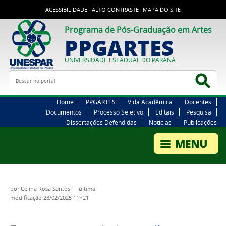
ACESSIBILIDADE
ALTO CONTRASTE
MAPA DO SITE
Programa de Pós-Graduação em Artes
PPGARTES
UNIVERSIDADE ESTADUAL DO PARANÁ
Buscar no portal
Bus
Home
PPGARTES
Vida Acadêmica
Docentes
Documentos
Processo Seletivo
Editais
Pesquisa
Dissertações Defendidas
Notícias
Publicações
por
Celina Rosa Santos
—
última
modificação
28/02/2025 11h21