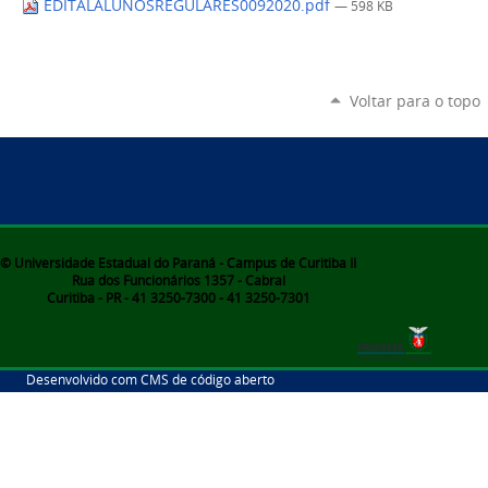
EDITALALUNOSREGULARES0092020.pdf
— 598 KB
Voltar para o topo
© Universidade Estadual do Paraná - Campus de Curitiba II
Rua dos Funcionários 1357 - Cabral
Curitiba - PR - 41 3250-7300 - 41 3250-7301
Desenvolvido com CMS de código aberto