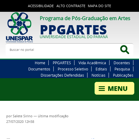
ACESSIBILIDADE
ALTO CONTRASTE
MAPA DO SITE
Programa de Pós-Graduação em Artes
PPGARTES
UNIVERSIDADE ESTADUAL DO PARANÁ
Buscar no portal
Bus
Home
PPGARTES
Vida Acadêmica
Docentes
Documentos
Processo Seletivo
Editais
Pesquisa
Dissertações Defendidas
Notícias
Publicações
por
Salete Sirino
—
última modificação
27/07/2020 12h58