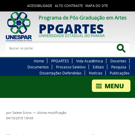
ACESSIBILIDADE
ALTO CONTRASTE
MAPA DO SITE
Programa de Pós-Graduação em Artes
PPGARTES
UNIVERSIDADE ESTADUAL DO PARANÁ
Buscar no portal
Bus
Home
PPGARTES
Vida Acadêmica
Docentes
Documentos
Processo Seletivo
Editais
Pesquisa
Dissertações Defendidas
Notícias
Publicações
por
Salete Sirino
—
última modificação
04/10/2019 13h43