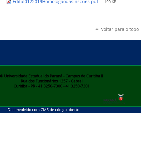
Edital0122019Homologaodasinscries.pdf
— 190 KB
Voltar para o topo
© Universidade Estadual do Paraná - Campus de Curitiba II
Rua dos Funcionários 1357 - Cabral
Curitiba - PR - 41 3250-7300 - 41 3250-7301
Desenvolvido com CMS de código aberto