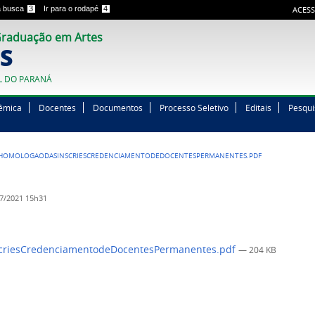
 a busca
3
Ir para o rodapé
4
ACESS
raduação em Artes
S
L DO PARANÁ
êmica
Docentes
Documentos
Processo Seletivo
Editais
Pesqui
1HOMOLOGAODASINSCRIESCREDENCIAMENTODEDOCENTESPERMANENTES.PDF
7/2021 15h31
criesCredenciamentodeDocentesPermanentes.pdf
— 204 KB