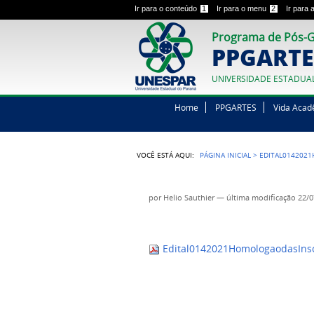
Ir para o conteúdo
1
Ir para o menu
2
Ir para
Programa de Pós-G
PPGARTE
UNIVERSIDADE ESTADUA
Home
PPGARTES
Vida Acad
VOCÊ ESTÁ AQUI:
PÁGINA INICIAL
>
EDITAL014202
por
Helio Sauthier
—
última modificação
22/0
Edital0142021HomologaodasIns