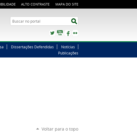
IBILIDADE
ALTO CONTRASTE
MAPA DO SITE
Buscar no portal
Buscar no portal
Twitter
YouTube
Facebook
Flickr
sa
Dissertações Defendidas
Notícias
Publicações
Voltar para o topo