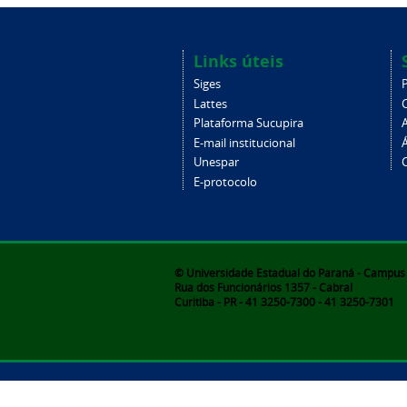
Links úteis
Siges
Lattes
Plataforma Sucupira
E-mail institucional
Unespar
C
E-protocolo
© Universidade Estadual do Paraná - Campus d
Rua dos Funcionários 1357 - Cabral
Curitiba - PR - 41 3250-7300 - 41 3250-7301