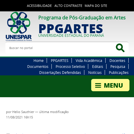
ACESSIBILIDADE
ALTO CONTRASTE
MAPA DO SITE
Programa de Pós-Graduação em Artes
PPGARTES
UNIVERSIDADE ESTADUAL DO PARANÁ
Buscar no portal
Bus
Home
PPGARTES
Vida Acadêmica
Docentes
Documentos
Processo Seletivo
Editais
Pesquisa
Dissertações Defendidas
Notícias
Publicações
por
Helio Sauthier
—
última modificação
11/08/2021 16h15