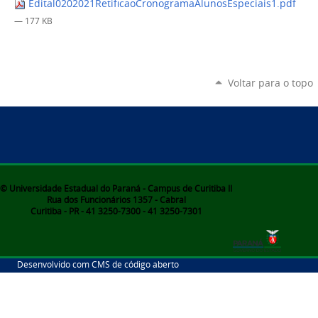
Edital0202021RetificaoCronogramaAlunosEspeciais1.pdf
— 177 KB
Voltar para o topo
© Universidade Estadual do Paraná - Campus de Curitiba II
Rua dos Funcionários 1357 - Cabral
Curitiba - PR - 41 3250-7300 - 41 3250-7301
Desenvolvido com CMS de código aberto