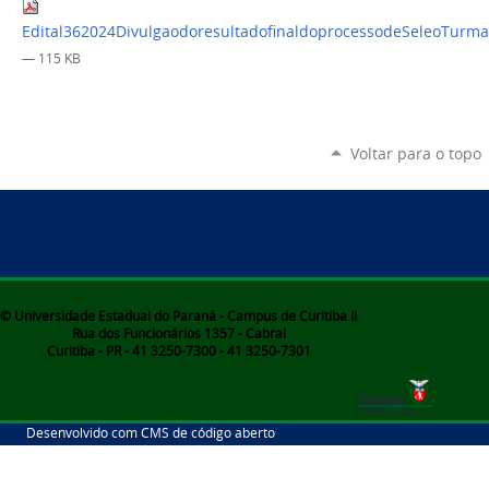
Edital362024DivulgaodoresultadofinaldoprocessodeSeleoTurm
— 115 KB
Voltar para o topo
© Universidade Estadual do Paraná - Campus de Curitiba II
Rua dos Funcionários 1357 - Cabral
Curitiba - PR - 41 3250-7300 - 41 3250-7301
Desenvolvido com CMS de código aberto