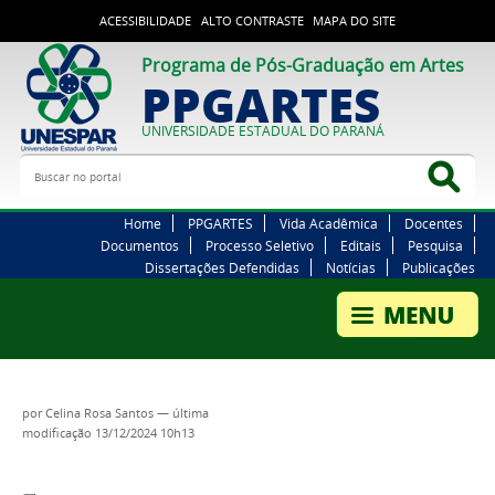
ACESSIBILIDADE
ALTO CONTRASTE
MAPA DO SITE
Programa de Pós-Graduação em Artes
PPGARTES
UNIVERSIDADE ESTADUAL DO PARANÁ
Buscar no portal
Bus
Home
PPGARTES
Vida Acadêmica
Docentes
Documentos
Processo Seletivo
Editais
Pesquisa
Dissertações Defendidas
Notícias
Publicações
por
Celina Rosa Santos
—
última
modificação
13/12/2024 10h13