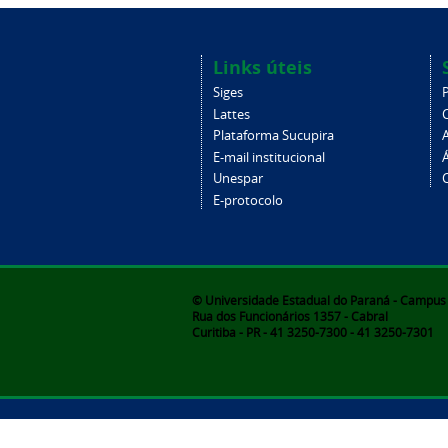
Links úteis
Siges
Lattes
Plataforma Sucupira
E-mail institucional
Unespar
C
E-protocolo
© Universidade Estadual do Paraná - Campus d
Rua dos Funcionários 1357 - Cabral
Curitiba - PR - 41 3250-7300 - 41 3250-7301