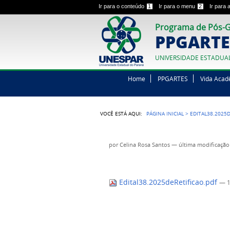
Ir para o conteúdo
1
Ir para o menu
2
Ir para
Programa de Pós-G
PPGARTE
UNIVERSIDADE ESTADUA
Home
PPGARTES
Vida Acad
VOCÊ ESTÁ AQUI:
PÁGINA INICIAL
>
EDITAL38.2025D
por
Celina Rosa Santos
—
última modificação
Edital38.2025deRetificao.pdf
— 1