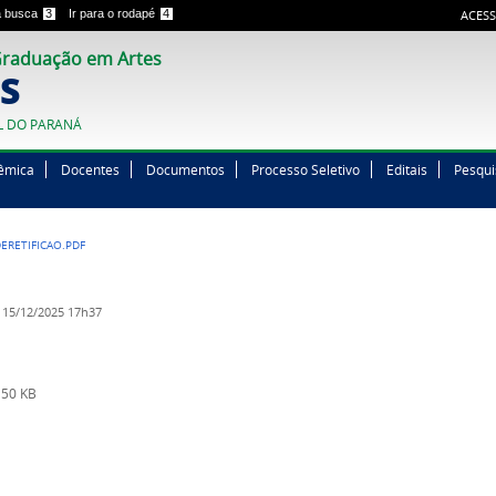
 a busca
3
Ir para o rodapé
4
ACESS
raduação em Artes
S
L DO PARANÁ
êmica
Docentes
Documentos
Processo Seletivo
Editais
Pesqui
ERETIFICAO.PDF
15/12/2025 17h37
50 KB