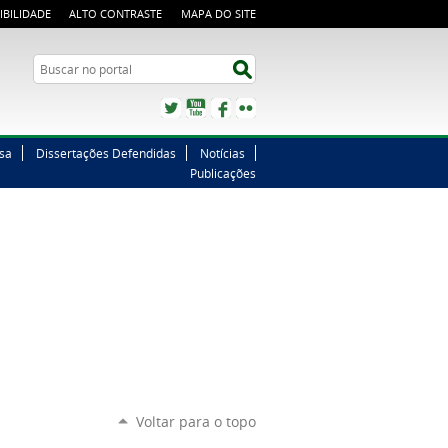
IBILIDADE
ALTO CONTRASTE
MAPA DO SITE
Buscar no portal
Buscar no portal
Twitter
YouTube
Facebook
Flickr
sa
Dissertações Defendidas
Notícias
Publicações
Voltar para o topo