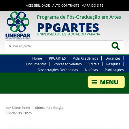
ACESSIBILIDADE
ALTO CONTRASTE
MAPA DO SITE
Programa de Pós-Graduação em Artes
PPGARTES
UNIVERSIDADE ESTADUAL DO PARANÁ
Buscar no portal
Bus
Home
PPGARTES
Vida Acadêmica
Docentes
Documentos
Processo Seletivo
Editais
Pesquisa
Dissertações Defendidas
Notícias
Publicações
por
Salete Sirino
—
última modificação
16/09/2019 11h25