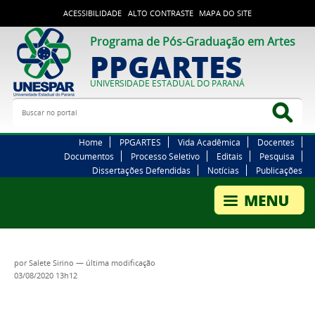
ACESSIBILIDADE
ALTO CONTRASTE
MAPA DO SITE
Programa de Pós-Graduação em Artes
PPGARTES
UNIVERSIDADE ESTADUAL DO PARANÁ
Buscar no portal
Bus
Home
PPGARTES
Vida Acadêmica
Docentes
Documentos
Processo Seletivo
Editais
Pesquisa
Dissertações Defendidas
Notícias
Publicações
por
Salete Sirino
—
última modificação
03/08/2020 13h12