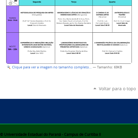
Clique para ver a imagem no tamanho completo…
—
Tamanho
: 69KB
Voltar para o topo
© Universidade Estadual do Paraná - Campus de Curitiba II