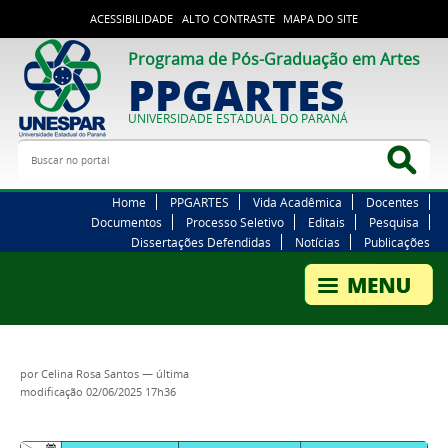
ACESSIBILIDADE
ALTO CONTRASTE
MAPA DO SITE
Programa de Pós-Graduação em Artes
PPGARTES
UNIVERSIDADE ESTADUAL DO PARANÁ
Buscar no portal
Bus
Home
PPGARTES
Vida Acadêmica
Docentes
Documentos
Processo Seletivo
Editais
Pesquisa
Dissertações Defendidas
Notícias
Publicações
por
Celina Rosa Santos
—
última
modificação
02/06/2025 17h36