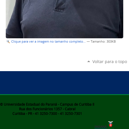
Clique para ver a imagem no tamanho completo…
—
Tamanho
: 303KB
Voltar para o topo
© Universidade Estadual do Paraná - Campus de Curitiba II
Rua dos Funcionários 1357 - Cabral
Curitiba - PR - 41 3250-7300 - 41 3250-7301