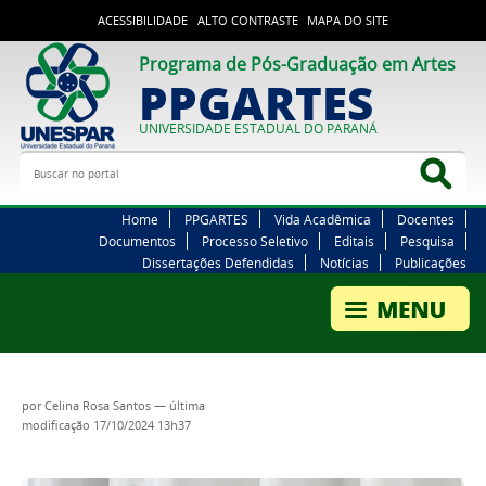
ACESSIBILIDADE
ALTO CONTRASTE
MAPA DO SITE
Programa de Pós-Graduação em Artes
PPGARTES
UNIVERSIDADE ESTADUAL DO PARANÁ
Buscar no portal
Bus
Home
PPGARTES
Vida Acadêmica
Docentes
Documentos
Processo Seletivo
Editais
Pesquisa
Dissertações Defendidas
Notícias
Publicações
por
Celina Rosa Santos
—
última
modificação
17/10/2024 13h37