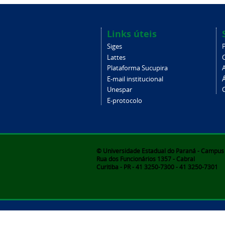
Links úteis
Siges
Lattes
Plataforma Sucupira
E-mail institucional
Unespar
C
E-protocolo
© Universidade Estadual do Paraná - Campus d
Rua dos Funcionários 1357 - Cabral
Curitiba - PR - 41 3250-7300 - 41 3250-7301