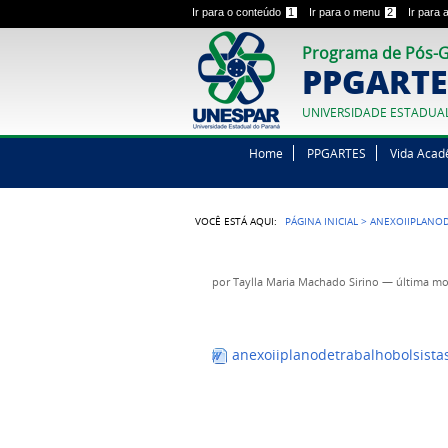
Ir para o conteúdo
1
Ir para o menu
2
Ir para
Programa de Pós-G
PPGARTE
UNIVERSIDADE ESTADUA
Home
PPGARTES
Vida Acad
VOCÊ ESTÁ AQUI:
PÁGINA INICIAL
>
ANEXOIIPLANOD
por
Taylla Maria Machado Sirino
—
última mo
anexoiiplanodetrabalhobolsista