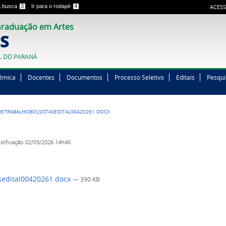
 a busca
3
Ir para o rodapé
4
ACESS
raduação em Artes
S
L DO PARANÁ
êmica
Docentes
Documentos
Processo Seletivo
Editais
Pesqui
ETRABALHOBOLSISTASEDITAL00420261.DOCX
dificação
02/03/2026 14h40
sedital00420261.docx
— 390 KB