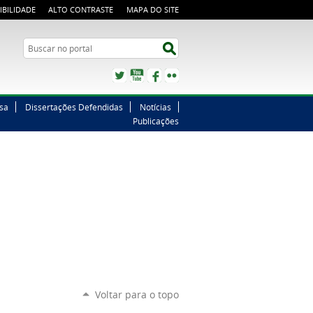
IBILIDADE
ALTO CONTRASTE
MAPA DO SITE
Buscar no portal
Buscar no portal
Twitter
YouTube
Facebook
Flickr
sa
Dissertações Defendidas
Notícias
Publicações
Voltar para o topo