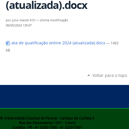
(atualizada).docx
por
julio.maciel.410
—
última modificação
06/05/2024 13h37
ata de qualificação online 2024 (atualizada).docx
— 1492
KB
Voltar para o topo
© Universidade Estadual do Paraná - Campus de Curitiba II
Rua dos Funcionários 1357 - Cabral
Curitiba - PR - 41 3250-7300 - 41 3250-7301