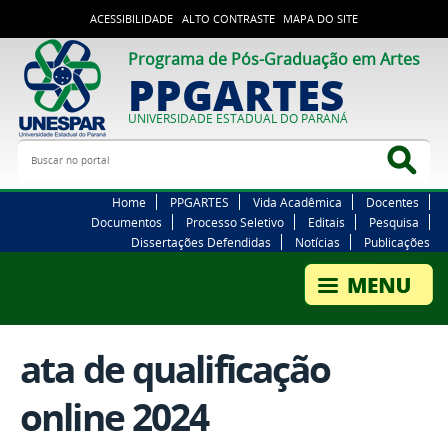
ACESSIBILIDADE
ALTO CONTRASTE
MAPA DO SITE
Programa de Pós-Graduação em Artes
PPGARTES
UNIVERSIDADE ESTADUAL DO PARANÁ
Buscar no portal
Bus
Home
PPGARTES
Vida Acadêmica
Docentes
Documentos
Processo Seletivo
Editais
Pesquisa
Dissertações Defendidas
Notícias
Publicações
ata de qualificação
online 2024