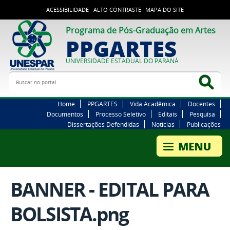
ACESSIBILIDADE
ALTO CONTRASTE
MAPA DO SITE
Programa de Pós-Graduação em Artes
PPGARTES
UNIVERSIDADE ESTADUAL DO PARANÁ
Buscar no portal
Bus
Home
PPGARTES
Vida Acadêmica
Docentes
Documentos
Processo Seletivo
Editais
Pesquisa
Dissertações Defendidas
Notícias
Publicações
BANNER - EDITAL PARA
BOLSISTA.png