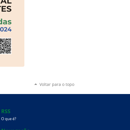
Voltar para o topo
RSS
O que é?