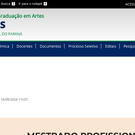
 a busca
3
Ir para o rodapé
4
ACESS
raduação em Artes
S
L DO PARANÁ
êmica
Docentes
Documentos
Processo Seletivo
Editais
Pesqui
16/09/2024 11h57