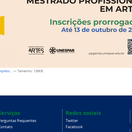
ompleto…
—
Tamanho
: 130KB
Serviços
Redes sociais
Perguntas frequentes
Twitter
Contato
Facebook