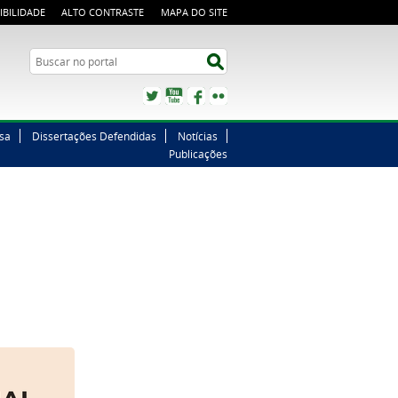
IBILIDADE
ALTO CONTRASTE
MAPA DO SITE
Buscar no portal
Buscar no portal
Twitter
YouTube
Facebook
Flickr
sa
Dissertações Defendidas
Notícias
Publicações