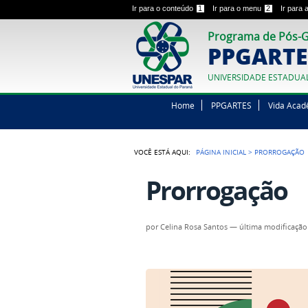
Ir para o conteúdo
1
Ir para o menu
2
Ir para
Programa de Pós-G
PPGARTE
UNIVERSIDADE ESTADUA
Home
PPGARTES
Vida Acad
VOCÊ ESTÁ AQUI:
PÁGINA INICIAL
>
PRORROGAÇÃO
Prorrogação
por
Celina Rosa Santos
—
última modificação