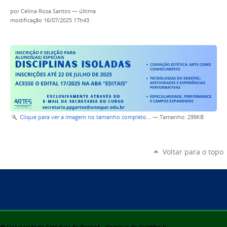
por
Celina Rosa Santos
—
última
modificação
16/07/2025 17h43
Clique para ver a imagem no tamanho completo…
—
Tamanho
: 299KB
Voltar para o topo