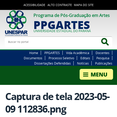
ACESSIBILIDADE
ALTO CONTRASTE
MAPA DO SITE
Programa de Pós-Graduação em Artes
PPGARTES
UNIVERSIDADE ESTADUAL DO PARANÁ
Buscar no portal
Bus
Home
PPGARTES
Vida Acadêmica
Docentes
Documentos
Processo Seletivo
Editais
Pesquisa
Dissertações Defendidas
Notícias
Publicações
Captura de tela 2023-05-
09 112836.png