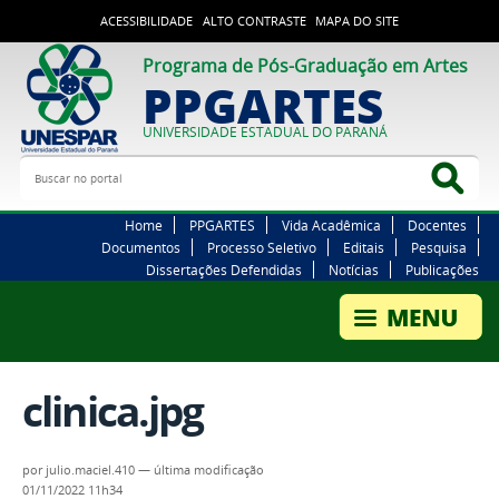
ACESSIBILIDADE
ALTO CONTRASTE
MAPA DO SITE
Programa de Pós-Graduação em Artes
PPGARTES
UNIVERSIDADE ESTADUAL DO PARANÁ
Buscar no portal
Bus
Home
PPGARTES
Vida Acadêmica
Docentes
Documentos
Processo Seletivo
Editais
Pesquisa
Dissertações Defendidas
Notícias
Publicações
clinica.jpg
por
julio.maciel.410
—
última modificação
01/11/2022 11h34