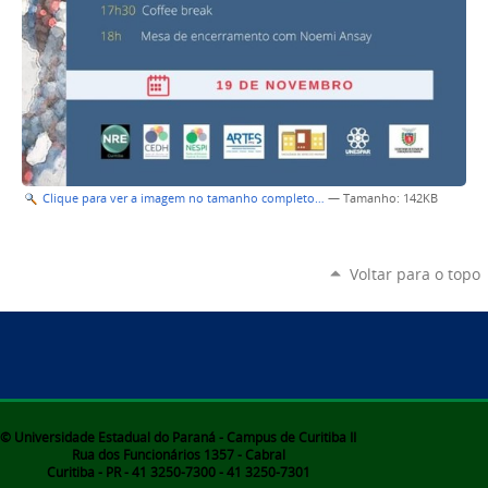
Clique para ver a imagem no tamanho completo…
—
Tamanho
: 142KB
Voltar para o topo
© Universidade Estadual do Paraná - Campus de Curitiba II
Rua dos Funcionários 1357 - Cabral
Curitiba - PR - 41 3250-7300 - 41 3250-7301