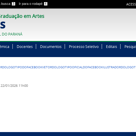
 a busca
3
Ir para o rodapé
4
ACESS
raduação em Artes
S
L DO PARANÁ
êmica
Docentes
Documentos
Processo Seletivo
Editais
Pesqui
ORDOLOGOTIPODOFACEBOOKVETORDOLOGOTIPOOFICIALDOFACEBOOKILUSTRADORDOLOGOTI
22/01/2026 11h00