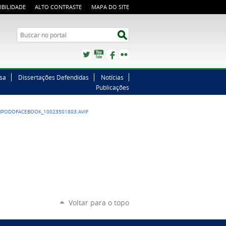
IBILIDADE
ALTO CONTRASTE
MAPA DO SITE
Buscar no portal
Buscar no portal
Twitter
YouTube
Facebook
Flickr
sa
Dissertações Defendidas
Notícias
Publicações
PODOFACEBOOK_10023501803.AVIF
Voltar para o topo