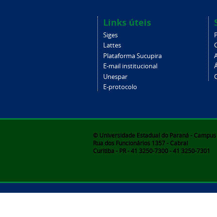
Links úteis
Siges
Lattes
Plataforma Sucupira
E-mail institucional
Unespar
C
E-protocolo
© Universidade Estadual do Paraná - Campus d
Rua dos Funcionários 1357 - Cabral
Curitiba - PR - 41 3250-7300 - 41 3250-7301