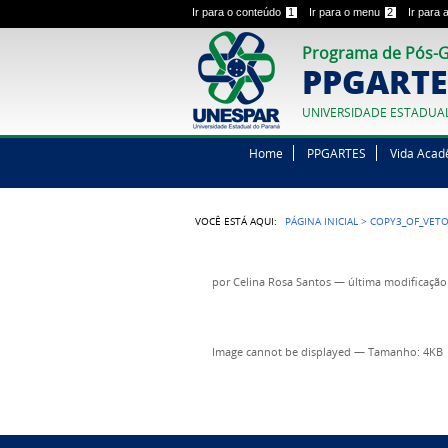
Ir para o conteúdo
1
Ir para o menu
2
Ir para
Programa de Pós-G
PPGARTE
UNIVERSIDADE ESTADUA
Home
PPGARTES
Vida Acad
VOCÊ ESTÁ AQUI:
PÁGINA INICIAL
>
COPY3_OF_VET
por
Celina Rosa Santos
—
última modificação
Image cannot be displayed
—
Tamanho
: 4KB