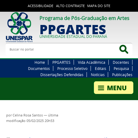
ACESSIBILIDADE
ALTO CONTRASTE
MAPA DO SITE
Programa de Pós-Graduação em Artes
PPGARTES
UNIVERSIDADE ESTADUAL DO PARANÁ
Buscar no portal
Bus
Home
PPGARTES
Vida Acadêmica
Docentes
Documentos
Processo Seletivo
Editais
Pesquisa
Dissertações Defendidas
Notícias
Publicações
por
Celina Rosa Santos
—
última
modificação
05/02/2025 20h53