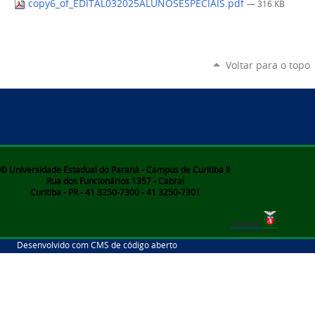
copy6_of_EDITAL032025ALUNOSESPECIAIS.pdf
— 316 KB
Voltar para o topo
© Universidade Estadual do Paraná - Campus de Curitiba II
Rua dos Funcionários 1357 - Cabral
Curitiba - PR - 41 3250-7300 - 41 3250-7301
Desenvolvido com CMS de código aberto