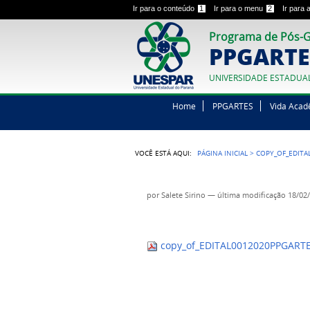
Ir para o conteúdo
1
Ir para o menu
2
Ir para
Programa de Pós-G
PPGARTE
UNIVERSIDADE ESTADUA
Home
PPGARTES
Vida Acad
VOCÊ ESTÁ AQUI:
PÁGINA INICIAL
>
COPY_OF_EDITA
por
Salete Sirino
—
última modificação
18/02/
copy_of_EDITAL0012020PPGART