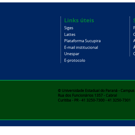
Links úteis
Siges
Lattes
Plataforma Sucupira
E-mail institucional
Unespar
C
E-protocolo
© Universidade Estadual do Paraná - Campus d
Rua dos Funcionários 1357 - Cabral
Curitiba - PR - 41 3250-7300 - 41 3250-7301