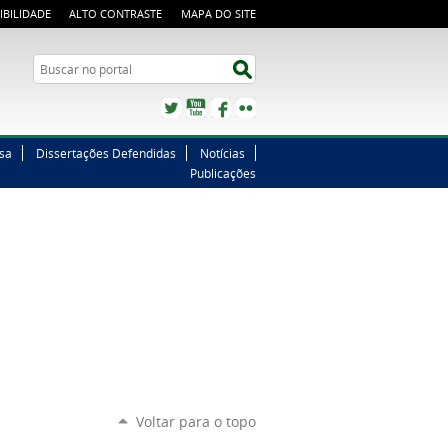
IBILIDADE
ALTO CONTRASTE
MAPA DO SITE
Buscar no portal
Buscar no portal
Twitter
YouTube
Facebook
Flickr
sa
Dissertações Defendidas
Notícias
Publicações
Voltar para o topo