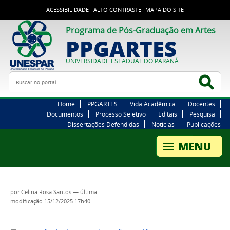
ACESSIBILIDADE
ALTO CONTRASTE
MAPA DO SITE
Programa de Pós-Graduação em Artes
PPGARTES
UNIVERSIDADE ESTADUAL DO PARANÁ
Buscar no portal
Bus
Home
PPGARTES
Vida Acadêmica
Docentes
Documentos
Processo Seletivo
Editais
Pesquisa
Dissertações Defendidas
Notícias
Publicações
por
Celina Rosa Santos
—
última
modificação
15/12/2025 17h40