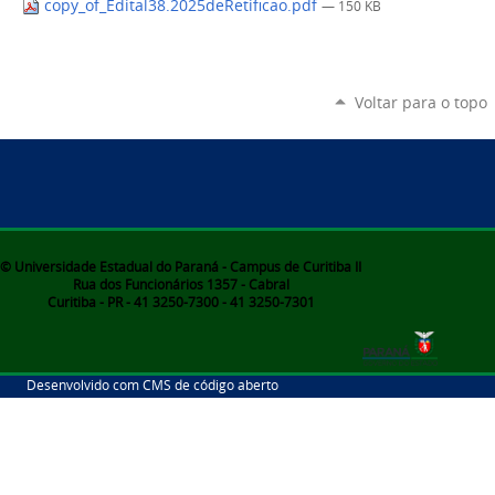
copy_of_Edital38.2025deRetificao.pdf
— 150 KB
Voltar para o topo
© Universidade Estadual do Paraná - Campus de Curitiba II
Rua dos Funcionários 1357 - Cabral
Curitiba - PR - 41 3250-7300 - 41 3250-7301
Desenvolvido com CMS de código aberto