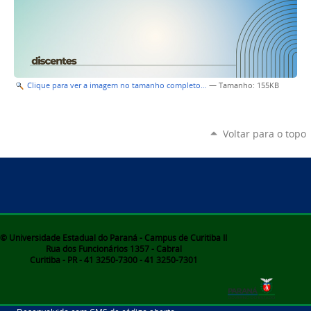
Clique para ver a imagem no tamanho completo…
—
Tamanho
: 155KB
Voltar para o topo
© Universidade Estadual do Paraná - Campus de Curitiba II
Rua dos Funcionários 1357 - Cabral
Curitiba - PR - 41 3250-7300 - 41 3250-7301