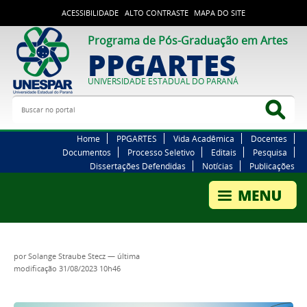
ACESSIBILIDADE
ALTO CONTRASTE
MAPA DO SITE
Programa de Pós-Graduação em Artes
PPGARTES
UNIVERSIDADE ESTADUAL DO PARANÁ
Buscar no portal
Bus
Home
PPGARTES
Vida Acadêmica
Docentes
Documentos
Processo Seletivo
Editais
Pesquisa
Dissertações Defendidas
Notícias
Publicações
por
Solange Straube Stecz
—
última
modificação
31/08/2023 10h46