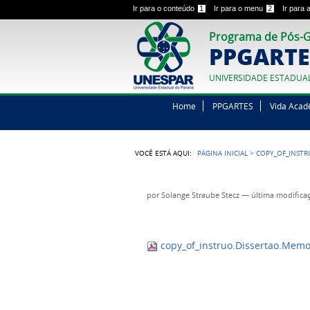
Ir para o conteúdo
1
Ir para o menu
2
Ir para
Programa de Pós-G
PPGARTE
UNIVERSIDADE ESTADUA
Home
PPGARTES
Vida Acad
VOCÊ ESTÁ AQUI:
PÁGINA INICIAL
>
COPY_OF_INSTR
por
Solange Straube Stecz
—
última modifica
copy_of_instruo.Dissertao.Mem