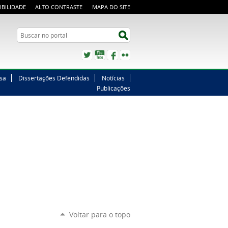
IBILIDADE
ALTO CONTRASTE
MAPA DO SITE
Buscar no portal
Buscar no portal
Twitter
YouTube
Facebook
Flickr
sa
Dissertações Defendidas
Notícias
Publicações
Voltar para o topo