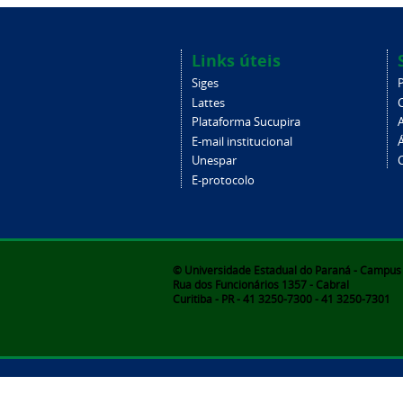
Links úteis
Siges
Lattes
Plataforma Sucupira
E-mail institucional
Unespar
C
E-protocolo
© Universidade Estadual do Paraná - Campus d
Rua dos Funcionários 1357 - Cabral
Curitiba - PR - 41 3250-7300 - 41 3250-7301