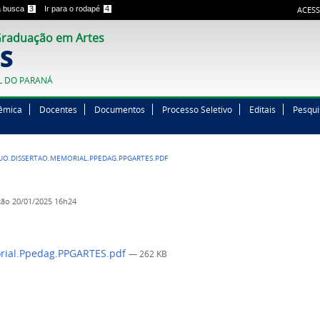
 a busca
3
Ir para o rodapé
4
ACESS
raduação em Artes
S
L DO PARANÁ
êmica
Docentes
Documentos
Processo Seletivo
Editais
Pesqui
UO.DISSERTAO.MEMORIAL.PPEDAG.PPGARTES.PDF
ção
20/01/2025 16h24
orial.Ppedag.PPGARTES.pdf
— 262 KB