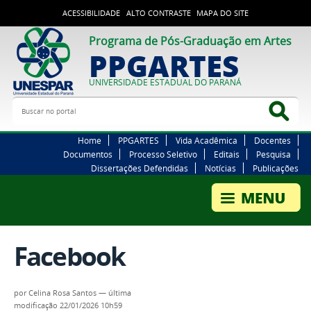
ACESSIBILIDADE
ALTO CONTRASTE
MAPA DO SITE
Programa de Pós-Graduação em Artes
PPGARTES
UNIVERSIDADE ESTADUAL DO PARANÁ
Buscar no portal
Bus
Home
PPGARTES
Vida Acadêmica
Docentes
Documentos
Processo Seletivo
Editais
Pesquisa
Dissertações Defendidas
Notícias
Publicações
Facebook
por
Celina Rosa Santos
—
última
modificação
22/01/2026 10h59