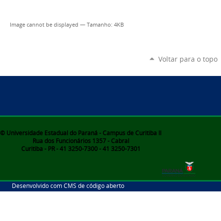
Image cannot be displayed
—
Tamanho
: 4KB
Voltar para o topo
© Universidade Estadual do Paraná - Campus de Curitiba II
Rua dos Funcionários 1357 - Cabral
Curitiba - PR - 41 3250-7300 - 41 3250-7301
Desenvolvido com CMS de código aberto