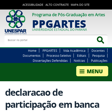
ACESSIBILIDADE
ALTO CONTRASTE
MAPA DO SITE
Programa de Pós-Graduação em Artes
PPGARTES
UNIVERSIDADE ESTADUAL DO PARANÁ
Buscar no portal
Bus
Home
PPGARTES
Vida Acadêmica
Docentes
Documentos
Processo Seletivo
Editais
Pesquisa
Dissertações Defendidas
Notícias
Publicações
declaracao de
participação em banca