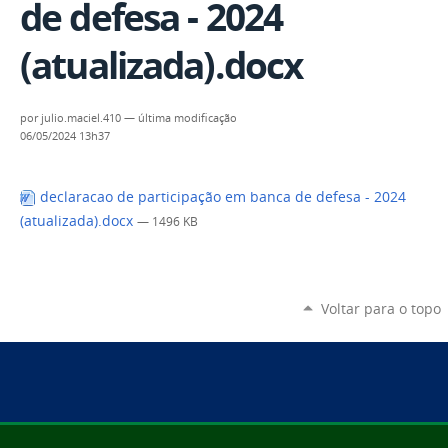
de defesa - 2024
(atualizada).docx
por
julio.maciel.410
—
última modificação
06/05/2024 13h37
declaracao de participação em banca de defesa - 2024
(atualizada).docx
— 1496 KB
Voltar para o topo