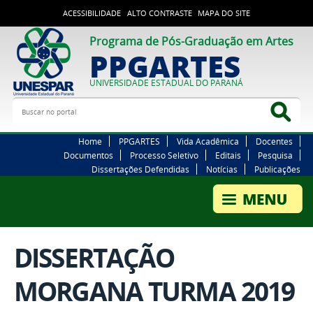
ACESSIBILIDADE
ALTO CONTRASTE
MAPA DO SITE
Programa de Pós-Graduação em Artes
PPGARTES
UNIVERSIDADE ESTADUAL DO PARANÁ
Buscar no portal
Bus
Home
PPGARTES
Vida Acadêmica
Docentes
Documentos
Processo Seletivo
Editais
Pesquisa
Dissertações Defendidas
Notícias
Publicações
DISSERTAÇÃO
MORGANA TURMA 2019