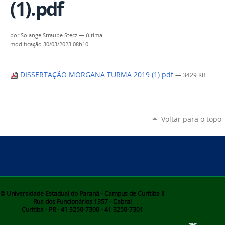
(1).pdf
por
Solange Straube Stecz
—
última
modificação
30/03/2023 08h10
DISSERTAÇÃO MORGANA TURMA 2019 (1).pdf
— 3429 KB
Voltar para o topo
© Universidade Estadual do Paraná - Campus de Curitiba II
Rua dos Funcionários 1357 - Cabral
Curitiba - PR - 41 3250-7300 - 41 3250-7301