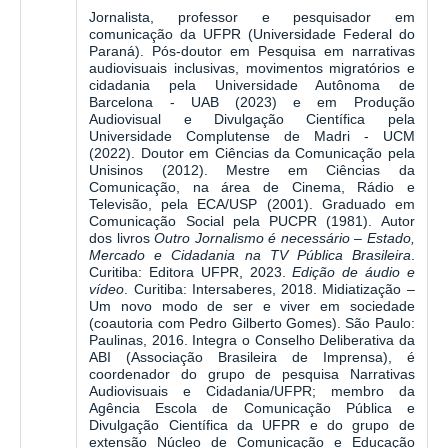
Jornalista, professor e pesquisador em
comunicação da UFPR (Universidade Federal do
Paraná). Pós-doutor em Pesquisa em narrativas
audiovisuais inclusivas, movimentos migratórios e
cidadania pela Universidade Autônoma de
Barcelona - UAB (2023) e em Produção
Audiovisual e Divulgação Científica pela
Universidade Complutense de Madri - UCM
(2022). Doutor em Ciências da Comunicação pela
Unisinos (2012). Mestre em Ciências da
Comunicação, na área de Cinema, Rádio e
Televisão, pela ECA/USP (2001). Graduado em
Comunicação Social pela PUCPR (1981). Autor
dos livros
Outro Jornalismo é necessário – Estado,
Mercado e Cidadania na TV Pública Brasileira
.
Curitiba: Editora UFPR, 2023.
Edição de áudio e
vídeo
. Curitiba: Intersaberes, 2018. Midiatização –
Um novo modo de ser e viver em sociedade
(coautoria com Pedro Gilberto Gomes). São Paulo:
Paulinas, 2016. Integra o Conselho Deliberativa da
ABI (Associação Brasileira de Imprensa), é
coordenador do grupo de pesquisa Narrativas
Audiovisuais e Cidadania/UFPR; membro da
Agência Escola de Comunicação Pública e
Divulgação Científica da UFPR e do grupo de
extensão Núcleo de Comunicação e Educação