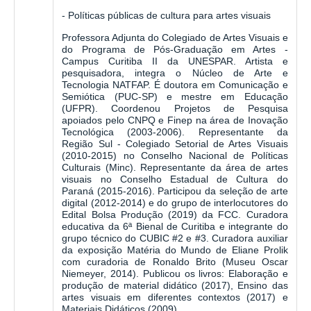
- Políticas públicas de cultura para artes visuais
Professora Adjunta do Colegiado de Artes Visuais e
do Programa de Pós-Graduação em Artes -
Campus Curitiba II da UNESPAR. Artista e
pesquisadora, integra o Núcleo de Arte e
Tecnologia NATFAP. É doutora em Comunicação e
Semiótica (PUC-SP) e mestre em Educação
(UFPR). Coordenou Projetos de Pesquisa
apoiados pelo CNPQ e Finep na área de Inovação
Tecnológica (2003-2006). Representante da
Região Sul - Colegiado Setorial de Artes Visuais
(2010-2015) no Conselho Nacional de Políticas
Culturais (Minc). Representante da área de artes
visuais no Conselho Estadual de Cultura do
Paraná (2015-2016). Participou da seleção de arte
digital (2012-2014) e do grupo de interlocutores do
Edital Bolsa Produção (2019) da FCC. Curadora
educativa da 6ª Bienal de Curitiba e integrante do
grupo técnico do CUBIC #2 e #3. Curadora auxiliar
da exposição Matéria do Mundo de Eliane Prolik
com curadoria de Ronaldo Brito (Museu Oscar
Niemeyer, 2014). Publicou os livros: Elaboração e
produção de material didático (2017), Ensino das
artes visuais em diferentes contextos (2017) e
Materiais Didáticos (2009).