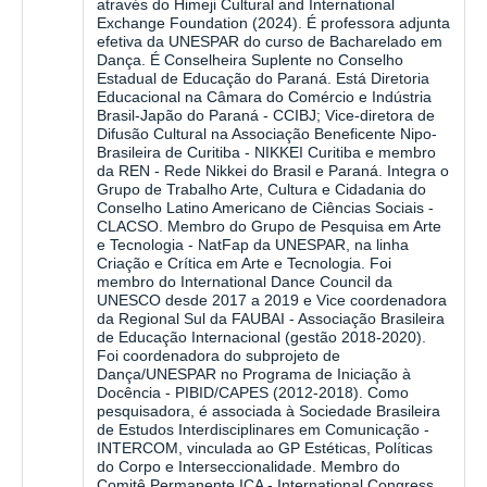
através do Himeji Cultural and International
Exchange Foundation (2024). É professora adjunta
efetiva da UNESPAR do curso de Bacharelado em
Dança. É Conselheira Suplente no Conselho
Estadual de Educação do Paraná. Está Diretoria
Educacional na Câmara do Comércio e Indústria
Brasil-Japão do Paraná - CCIBJ; Vice-diretora de
Difusão Cultural na Associação Beneficente Nipo-
Brasileira de Curitiba - NIKKEI Curitiba e membro
da REN - Rede Nikkei do Brasil e Paraná. Integra o
Grupo de Trabalho Arte, Cultura e Cidadania do
Conselho Latino Americano de Ciências Sociais -
CLACSO. Membro do Grupo de Pesquisa em Arte
e Tecnologia - NatFap da UNESPAR, na linha
Criação e Crítica em Arte e Tecnologia. Foi
membro do International Dance Council da
UNESCO desde 2017 a 2019 e Vice coordenadora
da Regional Sul da FAUBAI - Associação Brasileira
de Educação Internacional (gestão 2018-2020).
Foi coordenadora do subprojeto de
Dança/UNESPAR no Programa de Iniciação à
Docência - PIBID/CAPES (2012-2018). Como
pesquisadora, é associada à Sociedade Brasileira
de Estudos Interdisciplinares em Comunicação -
INTERCOM, vinculada ao GP Estéticas, Políticas
do Corpo e Interseccionalidade. Membro do
Comitê Permanente ICA - International Congress