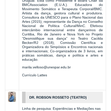
Uruguai. Está como Presidente e Board Chair da
BMCAssociation (E.U.A.). Educadora do
Movimento Somático e Terapeuta Corporal/BMC.
Artista da dança, gestora cultural e produtora.
Consultora da UNESCO para o Plano Nacional das
Artes (2015); representante da Dança no Conselho
Nacional de Política Cultural/MinC. Efetivou
intercâmbio internacional entre dançarinos de
Curitiba, Rio de Janeiro e Nova York no Projeto
“Desmistifique sua dança” no Teatro Cacilda
Becker/RJ (2018); Comissão Científica e
Organizadora do Simpósios e Encontros nacionais
e internacionais; Co-organizadora de 3 livros, em
práticas somáticas, dança e política e artes e
educação.
marila.velloso@unespar.edu.br
Currículo Lattes
DR. ROBSON ROSSETO (TEATRO)
Linha de pesquisa: Experiências e Mediações nas