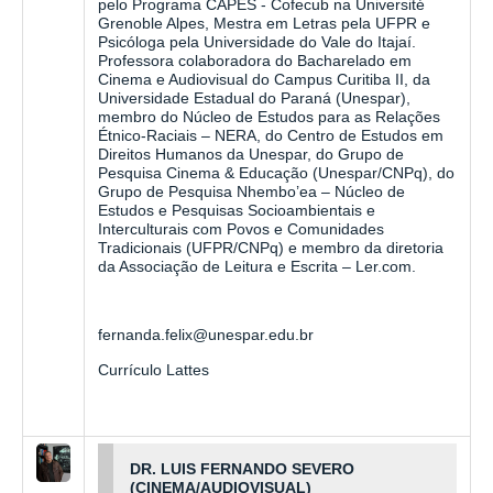
pelo Programa CAPES - Cofecub na Université
Grenoble Alpes, Mestra em Letras pela UFPR e
Psicóloga pela Universidade do Vale do Itajaí.
Professora colaboradora do Bacharelado em
Cinema e Audiovisual do Campus Curitiba II, da
Universidade Estadual do Paraná (Unespar),
membro do Núcleo de Estudos para as Relações
Étnico-Raciais – NERA, do Centro de Estudos em
Direitos Humanos da Unespar, do Grupo de
Pesquisa Cinema & Educação (Unespar/CNPq), do
Grupo de Pesquisa Nhembo’ea – Núcleo de
Estudos e Pesquisas Socioambientais e
Interculturais com Povos e Comunidades
Tradicionais (UFPR/CNPq) e membro da diretoria
da Associação de Leitura e Escrita – Ler.com.
fernanda.felix@unespar.edu.br
Currículo Lattes
DR. LUIS FERNANDO SEVERO
(CINEMA/
AUDIOVISUAL)