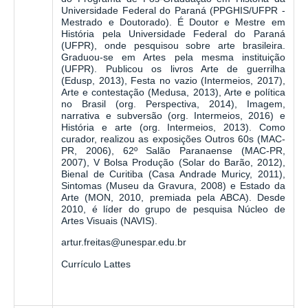
Universidade Federal do Paraná (PPGHIS/UFPR -
Mestrado e Doutorado). É Doutor e Mestre em
História pela Universidade Federal do Paraná
(UFPR), onde pesquisou sobre arte brasileira.
Graduou-se em Artes pela mesma instituição
(UFPR). Publicou os livros Arte de guerrilha
(Edusp, 2013), Festa no vazio (Intermeios, 2017),
Arte e contestação (Medusa, 2013), Arte e política
no Brasil (org. Perspectiva, 2014), Imagem,
narrativa e subversão (org. Intermeios, 2016) e
História e arte (org. Intermeios, 2013). Como
curador, realizou as exposições Outros 60s (MAC-
PR, 2006), 62º Salão Paranaense (MAC-PR,
2007), V Bolsa Produção (Solar do Barão, 2012),
Bienal de Curitiba (Casa Andrade Muricy, 2011),
Sintomas (Museu da Gravura, 2008) e Estado da
Arte (MON, 2010, premiada pela ABCA). Desde
2010, é líder do grupo de pesquisa Núcleo de
Artes Visuais (NAVIS).
artur.freitas@unespar.edu.br
Currículo Lattes