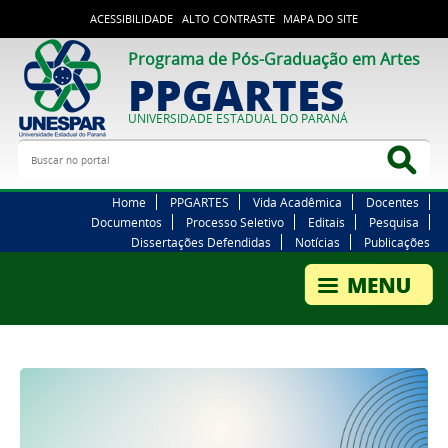
ACESSIBILIDADE
ALTO CONTRASTE
MAPA DO SITE
Programa de Pós-Graduação em Artes
PPGARTES
UNIVERSIDADE ESTADUAL DO PARANÁ
Buscar no portal
Bus
Home
PPGARTES
Vida Acadêmica
Docentes
Documentos
Processo Seletivo
Editais
Pesquisa
Dissertações Defendidas
Notícias
Publicações