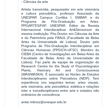
- Ciências da arte
Artista transmídia, pesquisador em arte visionária
e cultura psicodélica, professor Associado da
UNESPAR Campus Curitiba I, EMBAP, e do
Programa de Pós-Graduação em Artes,
PPGARTES/FAP, UNESPAR. Editor da Revista
Internacional Interdisciplinar Art&Sensorium da
mesma instituição. Pós-Doutor em Ciências da Arte
e do Patrimônio pela FBAUL (Faculdade de Belas
Artes da Universidade de Lisboa). Doutor pelo
Programa de Pós-Graduação Interdisciplinar em
Ciências Humanas (PPGICH-UFSC). Membro do
CIEBA (Centro de Investigações em Belas Artes da
Faculdade de Belas Artes da Universidade de
Lisboa). Faz parte da equipe de organização do
Research Centre for the Study of Psycointegrator
Plants, Visionary Art and Consciousness
(WASIWASKA). É associado ao Núcleo de Estudos
Interdisciplinares sobre Psicoativos (NEIP). Tem
experiência nos seguintes temas: artes visuais,
arte visionária, arte psicodélica, estética e relações
inter e transdisciplinares entre arte e estados não
ordinários de consciência.
antar.mikosz@unespar.edu.br