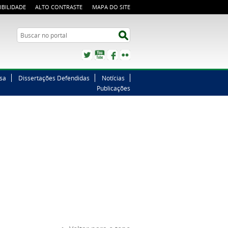
IBILIDADE
ALTO CONTRASTE
MAPA DO SITE
Buscar no portal
Buscar no portal
Twitter
YouTube
Facebook
Flickr
sa
Dissertações Defendidas
Notícias
Publicações