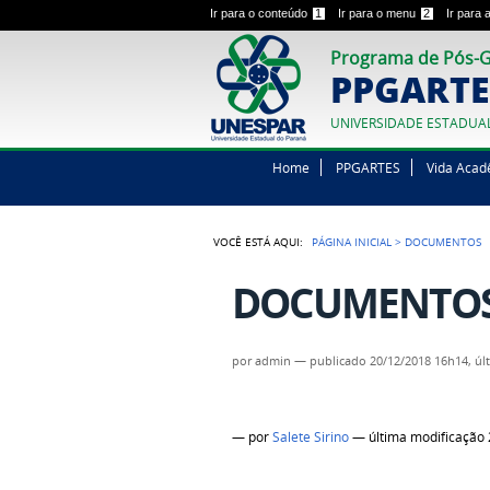
Ir para o conteúdo
1
Ir para o menu
2
Ir para
Programa de Pós-G
PPGARTE
UNIVERSIDADE ESTADUA
Home
PPGARTES
Vida Acad
VOCÊ ESTÁ AQUI:
PÁGINA INICIAL
>
DOCUMENTOS
DOCUMENTO
por
admin
—
publicado
20/12/2018 16h14,
úl
—
por
Salete Sirino
— última modificação