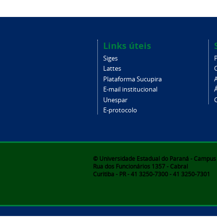
Links úteis
Siges
Lattes
Plataforma Sucupira
E-mail institucional
Unespar
C
E-protocolo
© Universidade Estadual do Paraná - Campus d
Rua dos Funcionários 1357 - Cabral
Curitiba - PR - 41 3250-7300 - 41 3250-7301