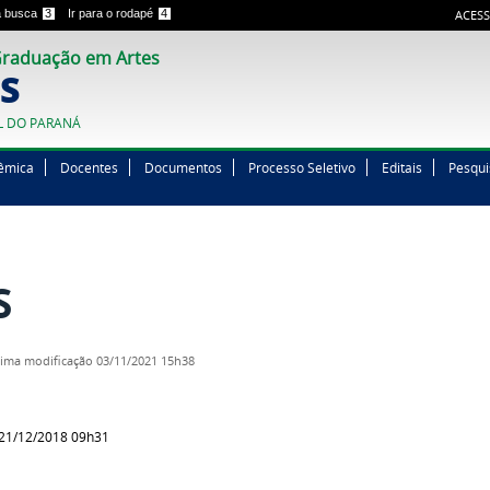
 a busca
3
Ir para o rodapé
4
ACESS
raduação em Artes
S
L DO PARANÁ
êmica
Docentes
Documentos
Processo Seletivo
Editais
Pesqui
S
tima modificação
03/11/2021 15h38
 21/12/2018 09h31