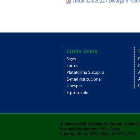
Edital 020-2022 - Divulga o resul
Links úteis
Siges
Lattes
Plataforma Sucupira
E-mail institucional
Unespar
C
E-protocolo
© Universidade Estadual do Paraná - Campus d
Rua dos Funcionários 1357 - Cabral
Curitiba - PR - 41 3250-7300 - 41 3250-7301