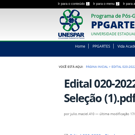
Ir para o conteúdo
1
Ir para o menu
2
Ir para
Programa de Pós-G
PPGARTE
UNIVERSIDADE ESTADUA
Home
PPGARTES
Vida Acad
VOCÊ ESTÁ AQUI:
PÁGINA INICIAL
>
EDITAL 020-202
Edital 020-202
Seleção (1).pd
por
julio.maciel.410
—
última modificação
17/