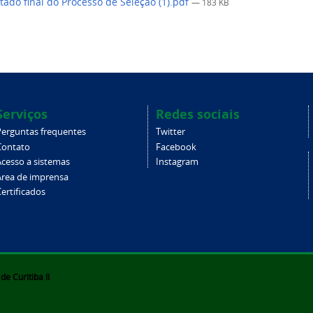
tado final do Processo de Seleção (1).pdf
— 183 KB
Serviços
Redes sociais
Perguntas frequentes
Twitter
Contato
Facebook
Acesso a sistemas
Instagram
Área de imprensa
ertificados
e Curitiba II