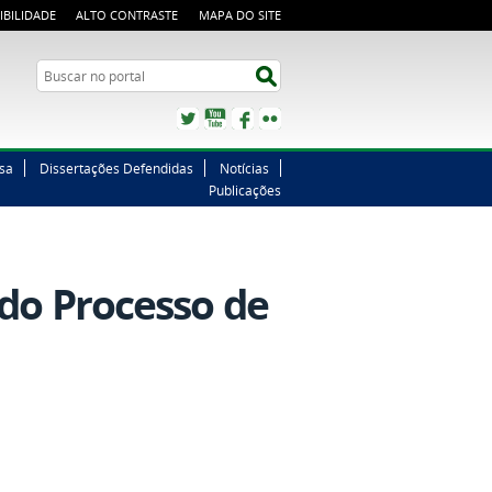
IBILIDADE
ALTO CONTRASTE
MAPA DO SITE
Buscar no portal
Buscar no portal
Twitter
YouTube
Facebook
Flickr
sa
Dissertações Defendidas
Notícias
Publicações
l do Processo de