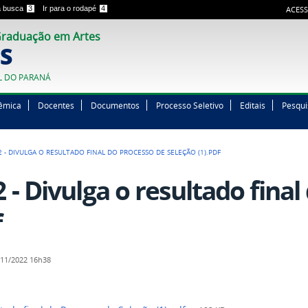
 a busca
3
Ir para o rodapé
4
ACESS
raduação em Artes
S
L DO PARANÁ
êmica
Docentes
Documentos
Processo Seletivo
Editais
Pesqui
2 - DIVULGA O RESULTADO FINAL DO PROCESSO DE SELEÇÃO (1).PDF
2 - Divulga o resultado fina
f
11/2022 16h38