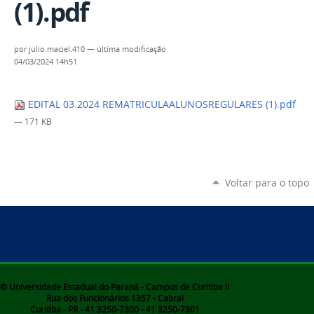
(1).pdf
por
julio.maciel.410
—
última modificação
04/03/2024 14h51
EDITAL 03.2024 REMATRICULAALUNOSREGULARES (1).pdf
— 171 KB
Voltar para o topo
© Universidade Estadual do Paraná - Campus de Curitiba II
Rua dos Funcionários 1357 - Cabral
Curitiba - PR - 41 3250-7300 - 41 3250-7301