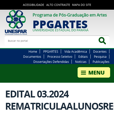
ACESSIBILIDADE
ALTO CONTRASTE
MAPA DO SITE
Programa de Pós-Graduação em Artes
PPGARTES
UNIVERSIDADE ESTADUAL DO PARANÁ
Buscar no portal
Bus
Home
PPGARTES
Vida Acadêmica
Docentes
Documentos
Processo Seletivo
Editais
Pesquisa
Dissertações Defendidas
Notícias
Publicações
EDITAL 03.2024
REMATRICULAALUNOSRE