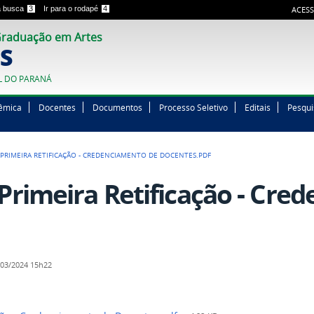
 a busca
3
Ir para o rodapé
4
ACESS
raduação em Artes
S
L DO PARANÁ
êmica
Docentes
Documentos
Processo Seletivo
Editais
Pesqui
4 PRIMEIRA RETIFICAÇÃO - CREDENCIAMENTO DE DOCENTES.PDF
 Primeira Retificação - Cr
03/2024 15h22