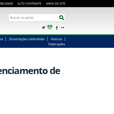
IBILIDADE
ALTO CONTRASTE
MAPA DO SITE
Buscar no portal
Buscar no portal
Twitter
YouTube
Facebook
Flickr
sa
Dissertações Defendidas
Notícias
Publicações
edenciamento de