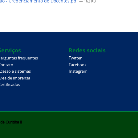
ação - Credenciamento de Docentes.pdf
— 162 KB
Serviços
Redes sociais
Perguntas frequentes
Twitter
Contato
Facebook
Acesso a sistemas
Instagram
Área de imprensa
ertificados
e Curitiba II