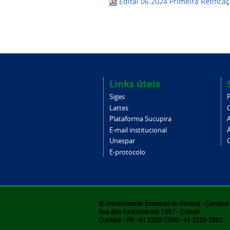
Edital 06 2024 Primeira Retific
Links úteis
Siges
Lattes
Plataforma Sucupira
E-mail institucional
Unespar
C
E-protocolo
© Universidade Estadual do Paraná - Campus d
Rua dos Funcionários 1357 - Cabral
Curitiba - PR - 41 3250-7300 - 41 3250-7301