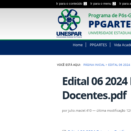
Ir para o conteúdo
1
Ir para o menu
2
Ir para
Programa de Pós-G
PPGARTE
UNIVERSIDADE ESTADUA
Home
PPGARTES
Vida Acad
VOCÊ ESTÁ AQUI:
PÁGINA INICIAL
>
EDITAL 06 202
Edital 06 2024
Docentes.pdf
por
julio.maciel.410
—
última modificação
12/