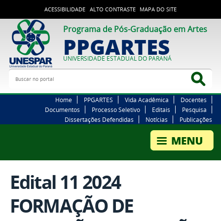
ACESSIBILIDADE
ALTO CONTRASTE
MAPA DO SITE
Programa de Pós-Graduação em Artes
PPGARTES
UNIVERSIDADE ESTADUAL DO PARANÁ
Buscar no portal
Bus
Home
PPGARTES
Vida Acadêmica
Docentes
Documentos
Processo Seletivo
Editais
Pesquisa
Dissertações Defendidas
Notícias
Publicações
Edital 11 2024
FORMAÇÃO DE