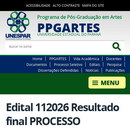
ACESSIBILIDADE
ALTO CONTRASTE
MAPA DO SITE
Programa de Pós-Graduação em Artes
PPGARTES
UNIVERSIDADE ESTADUAL DO PARANÁ
Buscar no portal
Bus
Home
PPGARTES
Vida Acadêmica
Docentes
Documentos
Processo Seletivo
Editais
Pesquisa
Dissertações Defendidas
Notícias
Publicações
Edital 112026 Resultado
final PROCESSO