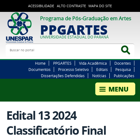
ACESSIBILIDADE
ALTO CONTRASTE
MAPA DO SITE
Programa de Pós-Graduação em Artes
PPGARTES
UNIVERSIDADE ESTADUAL DO PARANÁ
Buscar no portal
Bus
Home
PPGARTES
Vida Acadêmica
Docentes
Documentos
Processo Seletivo
Editais
Pesquisa
Dissertações Defendidas
Notícias
Publicações
Edital 13 2024
Classificatório Final