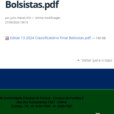
Bolsistas.pdf
por
julio.maciel.410
—
última modificação
27/03/2024 15h13
Edital 13 2024 Classificatório Final Bolsistas.pdf
— 160 KB
Voltar para o topo
© Universidade Estadual do Paraná - Campus de Curitiba II
Rua dos Funcionários 1357 - Cabral
Curitiba - PR - 41 3250-7300 - 41 3250-7301