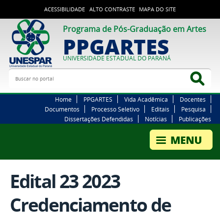
ACESSIBILIDADE
ALTO CONTRASTE
MAPA DO SITE
Programa de Pós-Graduação em Artes
PPGARTES
UNIVERSIDADE ESTADUAL DO PARANÁ
Buscar no portal
Bus
Home
PPGARTES
Vida Acadêmica
Docentes
Documentos
Processo Seletivo
Editais
Pesquisa
Dissertações Defendidas
Notícias
Publicações
Edital 23 2023
Credenciamento de