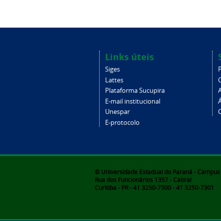
Links úteis
Siges
Lattes
Plataforma Sucupira
E-mail institucional
Unespar
C
E-protocolo
© Universidade Estadual do Paraná - Campus d
Rua dos Funcionários 1357 - Cabral
Curitiba - PR - 41 3250-7300 - 41 3250-7301