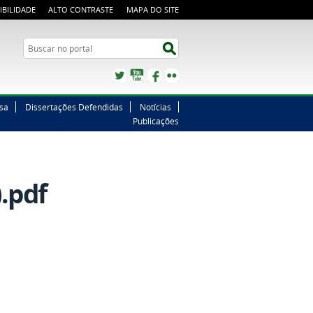
IBILIDADE
ALTO CONTRASTE
MAPA DO SITE
Buscar no portal
Buscar no portal
Twitter
YouTube
Facebook
Flickr
sa
Dissertações Defendidas
Notícias
Publicações
.pdf