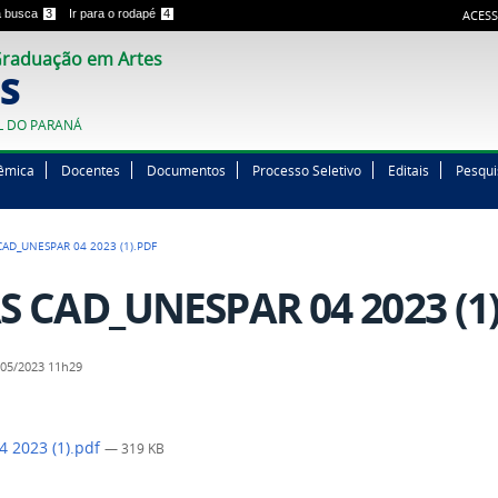
 a busca
3
Ir para o rodapé
4
ACESS
raduação em Artes
S
L DO PARANÁ
êmica
Docentes
Documentos
Processo Seletivo
Editais
Pesqui
CAD_UNESPAR 04 2023 (1).PDF
S CAD_UNESPAR 04 2023 (1)
05/2023 11h29
 2023 (1).pdf
— 319 KB