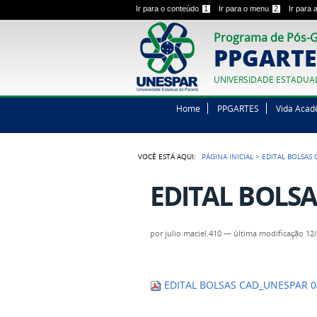
Ir para o conteúdo
1
Ir para o menu
2
Ir para
Programa de Pós-G
PPGARTE
UNIVERSIDADE ESTADUA
Home
PPGARTES
Vida Acad
VOCÊ ESTÁ AQUI:
PÁGINA INICIAL
>
EDITAL BOLSAS 
EDITAL BOLSA
por
julio.maciel.410
—
última modificação
12/
EDITAL BOLSAS CAD_UNESPAR 04