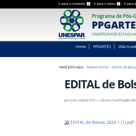
Ir para o conteúdo
1
Ir para o menu
2
Ir para
Programa de Pós-G
PPGARTE
UNIVERSIDADE ESTADUA
Home
PPGARTES
Vida Acad
VOCÊ ESTÁ AQUI:
PÁGINA INICIAL
>
EDITAL DE BOLSA
EDITAL de Bols
por
julio.maciel.410
—
última modificação
08/
EDITAL de Bolsas 2024 1 (1).pdf