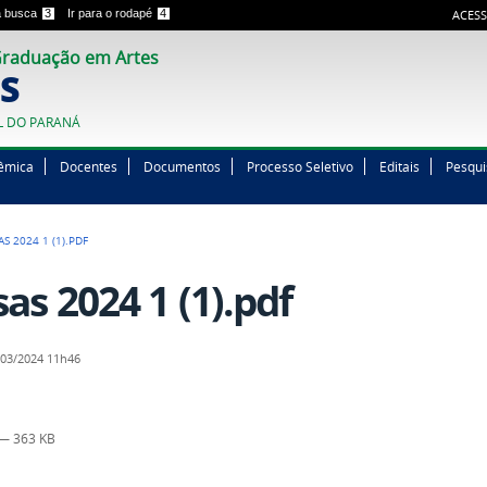
 a busca
3
Ir para o rodapé
4
ACESS
raduação em Artes
S
L DO PARANÁ
êmica
Docentes
Documentos
Processo Seletivo
Editais
Pesqui
S 2024 1 (1).PDF
as 2024 1 (1).pdf
03/2024 11h46
— 363 KB