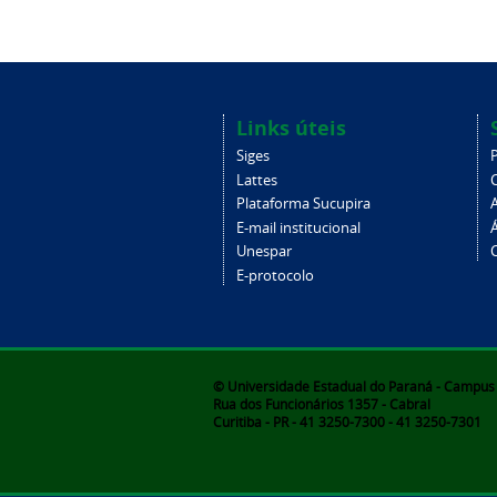
Links úteis
Siges
Lattes
Plataforma Sucupira
E-mail institucional
Unespar
C
E-protocolo
© Universidade Estadual do Paraná - Campus d
Rua dos Funcionários 1357 - Cabral
Curitiba - PR - 41 3250-7300 - 41 3250-7301