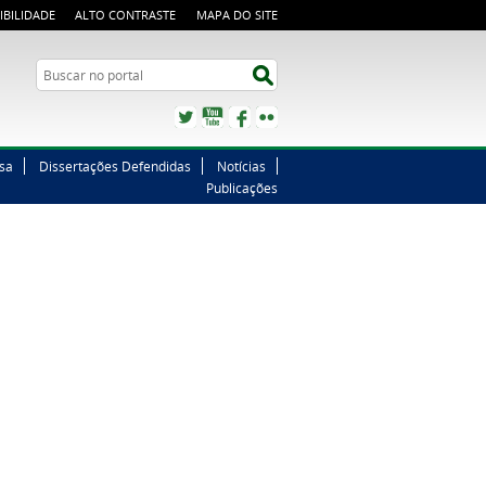
IBILIDADE
ALTO CONTRASTE
MAPA DO SITE
Buscar no portal
Buscar no portal
Twitter
YouTube
Facebook
Flickr
sa
Dissertações Defendidas
Notícias
Publicações