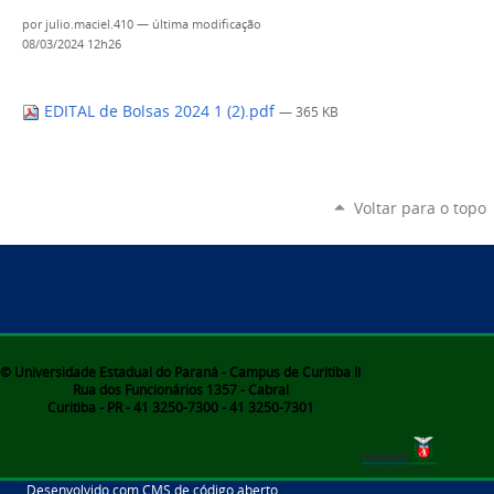
por
julio.maciel.410
—
última modificação
08/03/2024 12h26
EDITAL de Bolsas 2024 1 (2).pdf
— 365 KB
Voltar para o topo
© Universidade Estadual do Paraná - Campus de Curitiba II
Rua dos Funcionários 1357 - Cabral
Curitiba - PR - 41 3250-7300 - 41 3250-7301
Desenvolvido com CMS de código aberto