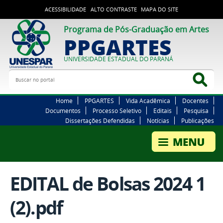
ACESSIBILIDADE
ALTO CONTRASTE
MAPA DO SITE
Programa de Pós-Graduação em Artes
PPGARTES
UNIVERSIDADE ESTADUAL DO PARANÁ
Buscar no portal
Bus
Home
PPGARTES
Vida Acadêmica
Docentes
Documentos
Processo Seletivo
Editais
Pesquisa
Dissertações Defendidas
Notícias
Publicações
EDITAL de Bolsas 2024 1
(2).pdf